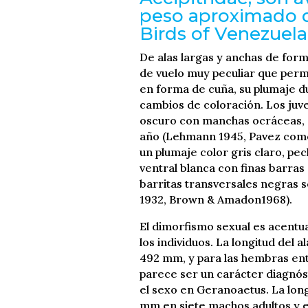
peso aproximado de
Birds of Venezuela
De alas largas y anchas de form
de vuelo muy peculiar que permi
en forma de cuña, su plumaje d
cambios de coloración. Los juv
oscuro con manchas ocráceas, 
año (Lehmann 1945, Pavez como
un plumaje color gris claro, pe
ventral blanca con finas barras g
barritas transversales negras s
1932, Brown & Amadon1968).
El dimorfismo sexual es acentu
los individuos. La longitud del 
492 mm, y para las hembras entr
parece ser un carácter diagnós
el sexo en Geranoaetus. La long
mm en siete machos adultos y 