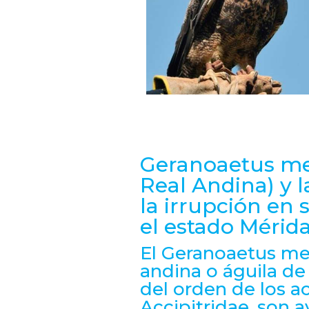
Geranoaetus me
Real Andina) y 
la irrupción en 
el estado Mérid
El Geranoaetus mel
andina o águila de
del orden de los ac
Accipitridae, son 