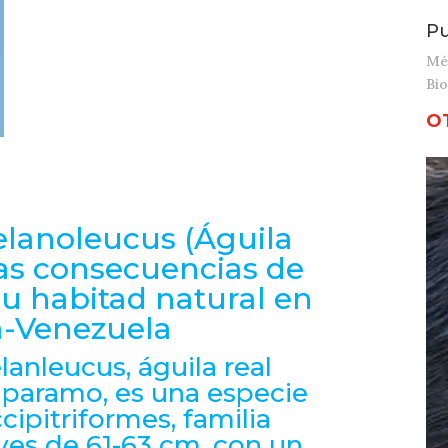
Pu
Mé
Bio
O
lanoleucus (Águila
las consecuencias de
su habitad natural en
a-Venezuela
anleucus, águila real
 paramo, es una especie
cipitriformes, familia
aves de 61-63 cm, con un