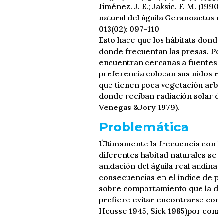
Jiménez. J. E.; Jaksic. F. M. (19
natural del águila Geranoaetus
013(02): 097-110
Esto hace que los hábitats don
donde frecuentan las presas. Po
encuentran cercanas a fuentes 
preferencia colocan sus nidos e
que tienen poca vegetación arbu
donde reciban radiación solar 
Venegas &Jory 1979).
Problemática
Últimamente la frecuencia con 
diferentes habitad naturales se
anidación del águila real andina
consecuencias en el índice de 
sobre comportamiento que la d
prefiere evitar encontrarse co
Housse 1945, Sick 1985)por con