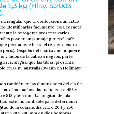
 2,3 kg (Hlity. S.2003
).
a triangular que le confecciona un estilo
te identificarlas fácilmente, cola corneta
urante la ontogenia presenta varios
eniles poseen un plumaje general café
que permanece hasta el tercer o cuarto
 pers.).Después del cuarto año adquiere
cho y lados de la cabeza negros, parte
rises, al igual que las tibias, presenta
ólo en G. m. australis (Swann en Hellmayr
ado también en las dimensiones del ala de
ala para los machos fluctuaba entre 455 y
e 513 y 565 mm. La longitud del ala
tico externo confiable para determinar
itud de la cola medía entre 204 y 250
entre 228 y 280 mm en diez hembras