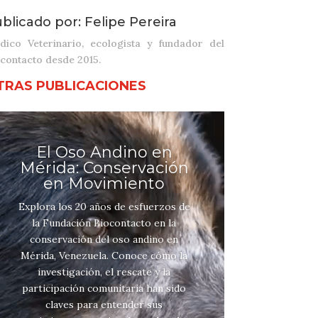
blicado por: Felipe Pereira
dico Veterinario, ecologista y fundador del
contacto desde 2015.
TRAS PUBLICACIONES
El Oso Andino en
Mérida: Conservación
en Movimiento
Explora los 20 años de esfuerzos de
la Fundación Biocontacto en la
conservación del oso andino en
Mérida, Venezuela. Conoce cómo la
investigación, el rescate y la
participación comunitaria han sido
claves para entender sus