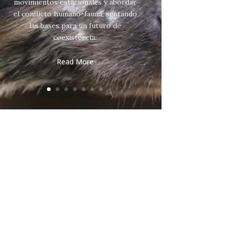
movimientos estacionales y abordar
el conflicto humano-fauna, sentando
las bases para un futuro de
coexistencia.
Read More