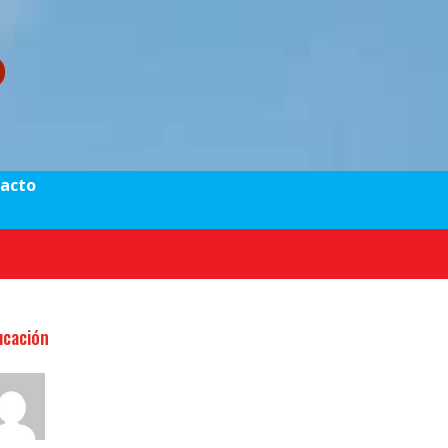
acto
ucación