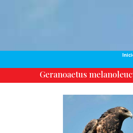
Inici
Geranoaetus melanoleucu