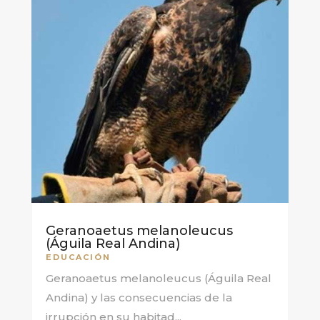
Geranoaetus melanoleucus
(Águila Real Andina)
EDUCACIÓN
Geranoaetus melanoleucus (Águila Real
Andina) y las consecuencias de la
irrupción en su habitad...