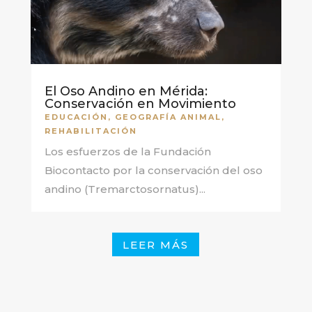
El Oso Andino en Mérida:
Conservación en Movimiento
EDUCACIÓN
,
GEOGRAFÍA ANIMAL
,
REHABILITACIÓN
Los esfuerzos de la Fundación
Biocontacto por la conservación del oso
andino (Tremarctosornatus)...
LEER MÁS